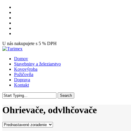
Skip
facebook
to
youtube
main
instagram
content
tiktok
phone
email
U nás nakupujete s 5 % DPH
Menu
Domov
Stavebniny a železiarstvo
Kovovýroba
Požičovňa
Doprava
Kontakt
Search
Close
Search
Ohrievače, odvlhčovače