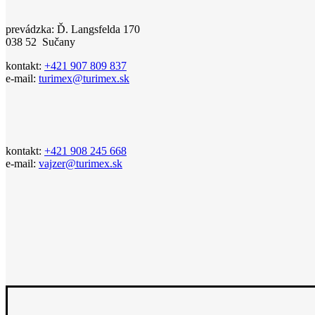
prevádzka: Ď. Langsfelda 170
038 52 Sučany
kontakt:
+421 907 809 837
e-mail:
turimex@turimex.sk
kontakt:
+421 908 245 668
e-mail:
vajzer@turimex.sk