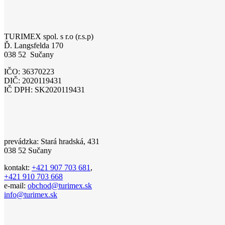
TURIMEX spol. s r.o (r.s.p)
Ď. Langsfelda 170
038 52 Sučany
IČO: 36370223
DIČ: 2020119431
IČ DPH: SK2020119431
prevádzka: Stará hradská, 431
038 52 Sučany
kontakt:
+421 907 703 681
,
+421 910 703 668
e-mail:
obchod@turimex.sk
info@turimex.sk