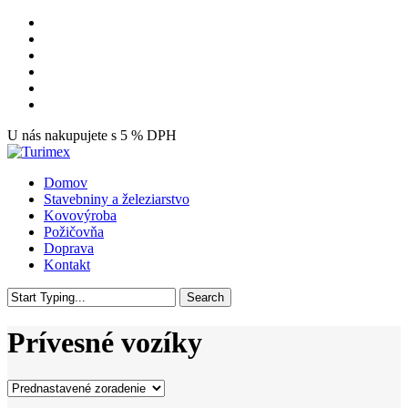
Skip
facebook
to
youtube
main
instagram
content
tiktok
phone
email
U nás nakupujete s 5 % DPH
Menu
Domov
Stavebniny a železiarstvo
Kovovýroba
Požičovňa
Doprava
Kontakt
Search
Close
Search
Prívesné vozíky