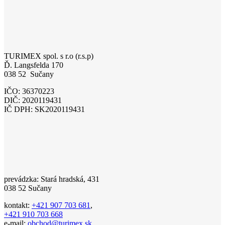
TURIMEX spol. s r.o (r.s.p)
Ď. Langsfelda 170
038 52 Sučany
IČO: 36370223
DIČ: 2020119431
IČ DPH: SK2020119431
prevádzka: Stará hradská, 431
038 52 Sučany
kontakt:
+421 907 703 681
,
+421 910 703 668
e-mail:
obchod@turimex.sk