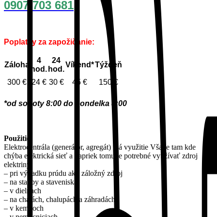
0907 703 681
Poplatky za zapožičanie:
4
24
Záloha
Víkend*
Týždeň
hod.
hod.
300 €
24 €
30 €
45 €
150 €
*od soboty 8:00 do pondelka 8:00
Použitie:
Elektrocentrála (generátor, agregát) má využitie Všade tam kde
chýba elektrická sieť a napriek tomu je potrebné využívať zdroj
elektriny:
– pri výpadku prúdu ako záložný zdroj
– na stavby a staveniská
– v dielňach
– na chatách, chalupách a záhradách
– v kempoch
– v nemocniciach