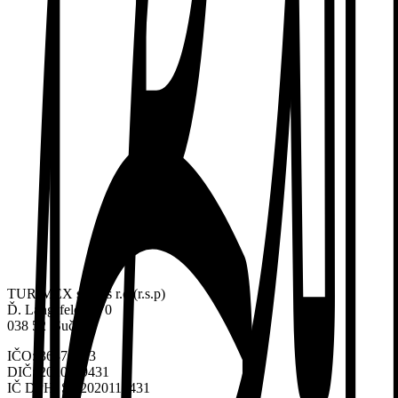
TURIMEX spol. s r.o (r.s.p)
Ď. Langsfelda 170
038 52 Sučany
IČO: 36370223
DIČ: 2020119431
IČ DPH: SK2020119431