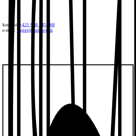
kontakt:
+421 908 245 668
e-mail:
vajzer@turimex.sk