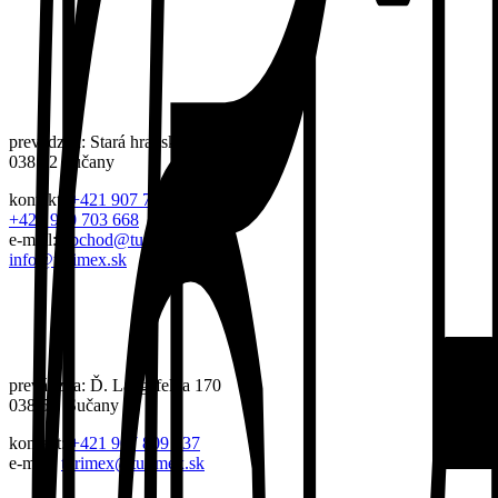
prevádzka: Stará hradská, 431
038 52 Sučany
kontakt:
+421 907 703 681
,
+421 910 703 668
e-mail:
obchod@turimex.sk
info@turimex.sk
prevádzka: Ď. Langsfelda 170
038 52 Sučany
kontakt:
+421 907 809 837
e-mail:
turimex@turimex.sk