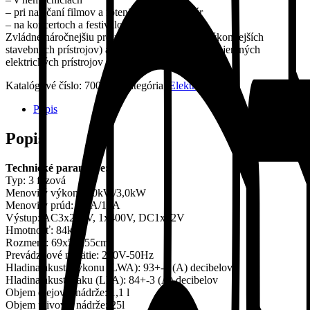
– pri natáčaní filmov a foteniach mimo ateliér
– na koncertoch a festivaloch
Zvládne náročnejšiu prevádzku (pripojenie aj výkonnejších
stavebných prístrojov) ale umožňuje aj pripojenie jemných
elektrických prístrojov (TV, počítač…)
Katalógové číslo:
700036
Kategória:
Elektrocentrály
Popis
Popis
Technické parametre:
Typ: 3 fázová
Menovitý výkon: 5,0kW/3,0kW
Menovitý prúd: 7,2A/13A
Výstup: AC3x230V, 1x400V, DC1x12V
Hmotnosť: 84kg
Rozmery: 69x55x55cm
Prevádzkové napätie: 230V-50Hz
Hladina akust. výkonu (LWA): 93+-3 (A) decibelov
Hladina akust. tlaku (LPA): 84+-3 (A) decibelov
Objem olejovej nádrže: 1,1 l
Objem plivovej nádrže: 25l