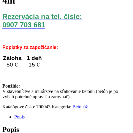
4m
Rezervácia na tel. čísle:
0907 703 681
Poplatky za zapožičanie:
Záloha
1 deň
50 €
15 €
Použitie:
V stavebníctve a murárstve na sťahovanie betónu (betón je po
vyliatí potrebné upraviť a zarovnať)
Katalógové číslo:
700043
Kategória:
Betonáž
Popis
Popis