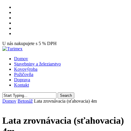
Skip
facebook
to
youtube
main
instagram
content
tiktok
phone
email
U nás nakupujete s 5 % DPH
Menu
Domov
Stavebniny a železiarstvo
Kovovýroba
Požičovňa
Doprava
Kontakt
Search
Close
Domov
Betonáž
Lata zrovnávacia (sťahovacia) 4m
Search
Lata zrovnávacia (sťahovacia)