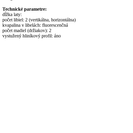
Technické parametre:
dĺžka laty:
počet libiel: 2 (vertikálna, horizontálna)
kvapalina v libelách: fluorescenčná
počet madiel (držiakov): 2
vystužený hliníkový profil: áno