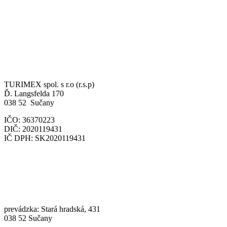
TURIMEX spol. s r.o (r.s.p)
Ď. Langsfelda 170
038 52 Sučany
IČO: 36370223
DIČ: 2020119431
IČ DPH: SK2020119431
prevádzka: Stará hradská, 431
038 52 Sučany